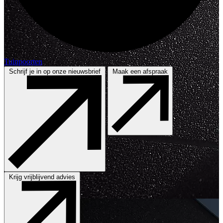
Tuinpoorten
Schrijf je in op onze nieuwsbrief
Maak een afspraak
Krijg vrijblijvend advies