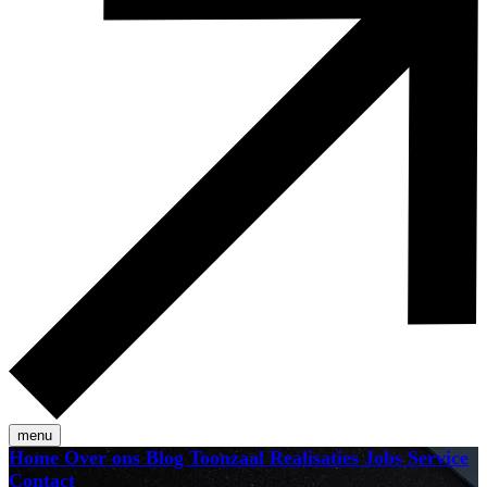
menu
Home
Over ons
Blog
Toonzaal
Realisaties
Jobs
Service
Contact