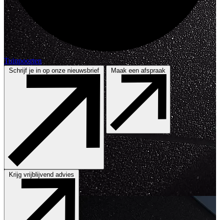
Tuinpoorten
Schrijf je in op onze nieuwsbrief
Maak een afspraak
Krijg vrijblijvend advies