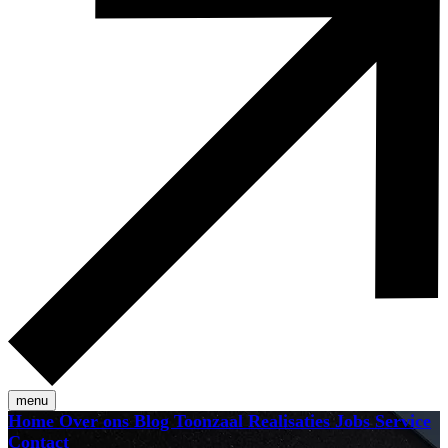
menu
Home
Over ons
Blog
Toonzaal
Realisaties
Jobs
Service
Contact