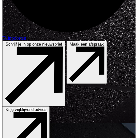
Tuinpoorten
Schrijf je in op onze nieuwsbrief
Maak een afspraak
Krijg vrijblijvend advies