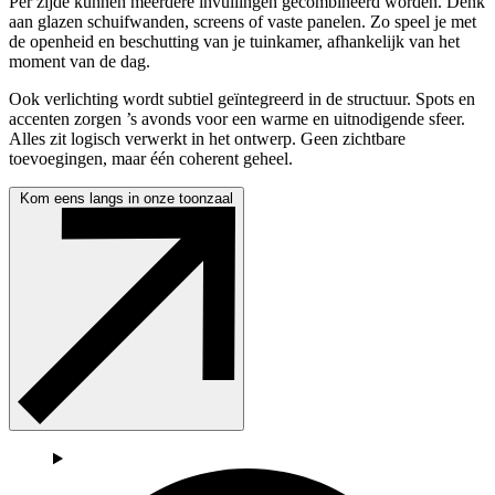
Per zijde kunnen meerdere invullingen gecombineerd worden. Denk
aan glazen schuifwanden, screens of vaste panelen. Zo speel je met
de openheid en beschutting van je tuinkamer, afhankelijk van het
moment van de dag.
Ook verlichting wordt subtiel geïntegreerd in de structuur. Spots en
accenten zorgen ’s avonds voor een warme en uitnodigende sfeer.
Alles zit logisch verwerkt in het ontwerp. Geen zichtbare
toevoegingen, maar één coherent geheel.
Kom eens langs in onze toonzaal
Afbeeld