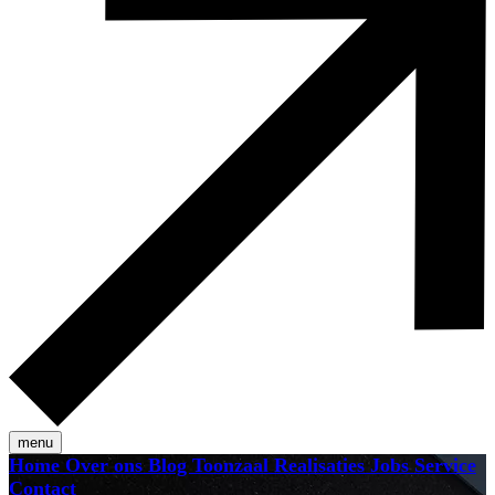
menu
Home
Over ons
Blog
Toonzaal
Realisaties
Jobs
Service
Contact