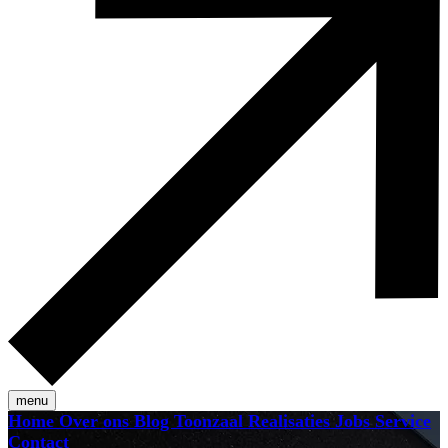
menu
Home
Over ons
Blog
Toonzaal
Realisaties
Jobs
Service
Contact