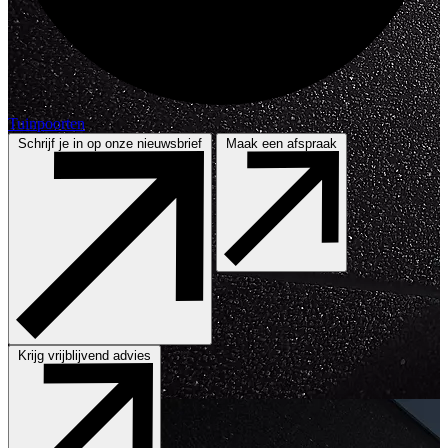
Tuinpoorten
Schrijf je in op onze nieuwsbrief
Maak een afspraak
Krijg vrijblijvend advies